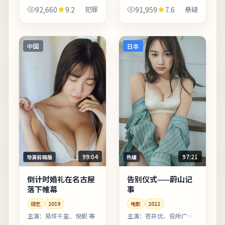
近「都市寓言」。台词
群体的生存缝隙。影像
92,660
9.2
犯罪
91,959
7.6
悬疑
较少堆砌口号，更多用
质感接近胶片颗粒感，
具体生活细节支撑价值
画面颗粒与雨景结合氛
观冲突。片尾字幕包含
围出众。影片中出现的
幕后花絮名单，影迷可
地标多为实景拍摄，旅
中国
日本
向幕...
行爱...
99:04
97:21
导演剪辑版
热播
倒计时婚礼在名古屋
告别仪式——蔚山记
落下帷幕
事
综艺
2019
电影
2022
主演：
易烊千玺、倪妮 等
主演：
苍井优、役所广司
等