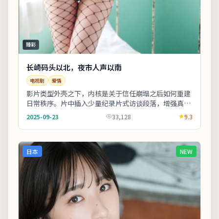
臻彩
长崎码头以北，夜市人声以南
电视剧
爱情
影片类型外壳之下，内核是关于信任崩塌之后如何重建
日常秩序。片中插入少量纪录片式访谈段落，增强真实
性与代入感。适合晚间完整观看，配合大屏与环绕声
2025-09-23
33,128
9.3
更...
日本
NEW