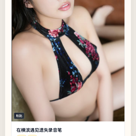
杜比
在横滨遇见遗失录音笔