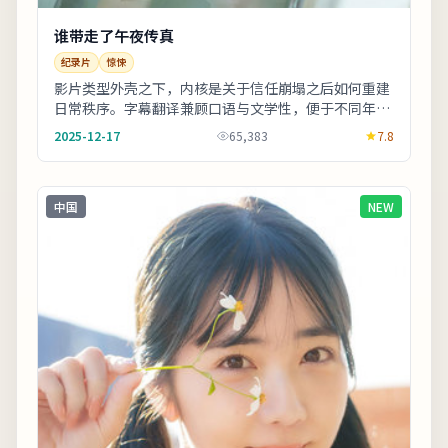
谁带走了午夜传真
纪录片
惊悚
影片类型外壳之下，内核是关于信任崩塌之后如何重建
日常秩序。字幕翻译兼顾口语与文学性，便于不同年龄
段观众理解。影片中出现的地标多为实景拍摄，旅行
2025-12-17
65,383
7.8
爱...
中国
NEW