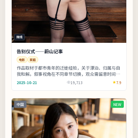
院线
告别仪式——蔚山记事
电影
家庭
作品取材于都市青年的迁徙经验，关于漂泊、归属与自
我和解。叙事视角在不同章节切换，观众需留意时间标
注以免迷路。剧情信息与人物关系可在二刷时解锁更
2025-10-21
19,713
7.9
多...
中国
NEW