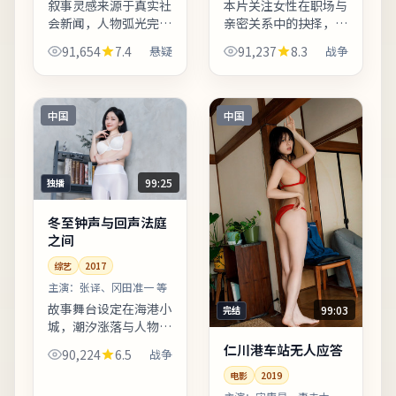
叙事灵感来源于真实社
本片关注女性在职场与
会新闻，人物弧光完
亲密关系中的抉择，冲
整，反转服务于主题而
突不落俗套，留白克
91,654
7.4
悬疑
91,237
8.3
战争
非噱头。叙事视角在不
制。字幕翻译兼顾口语
同章节切换，观众需留
与文学性，便于不同年
意时间标注以免迷路。
龄段观众理解。上线之
友情提示：部分镜头闪
后口碑分化属正常现
中国
中国
烁较快...
象，建议...
99:25
独播
冬至钟声与回声法庭
之间
综艺
2017
主演：
张译、冈田准一 等
故事舞台设定在海港小
99:03
完结
城，潮汐涨落与人物命
运形成隐性呼应。台词
仁川港车站无人应答
90,224
6.5
战争
较少堆砌口号，更多用
电影
2019
具体生活细节支撑价值