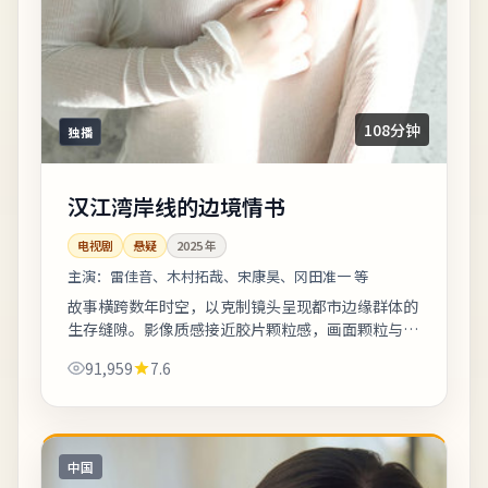
108分钟
独播
汉江湾岸线的边境情书
电视剧
悬疑
2025
年
主演：
雷佳音、木村拓哉、宋康昊、冈田准一 等
故事横跨数年时空，以克制镜头呈现都市边缘群体的
生存缝隙。影像质感接近胶片颗粒感，画面颗粒与雨
景结合氛围出众。影片中出现的地标多为实景拍摄，
91,959
7.6
旅行爱好者可按图索骥打卡。《汉江湾岸线...
中国