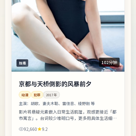
102分钟
独播
京都与天桥倒影的风暴前夕
动漫
犯罪
2017
年
主演：
胡歌、妻夫木聪、雷佳音、绫野刚 等
影片将悬疑元素嵌入日常生活肌理，观感更接近「都
市寓言」。台词较少堆砌口号，更多用具体生活细节
支撑价值观冲突。片尾字幕包含幕后花絮名单，影迷
92,660
9.2
可向幕后岗位致敬。《京都与天桥倒影的风...