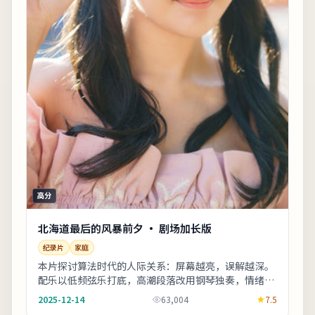
高分
北海道最后的风暴前夕 · 剧场加长版
纪录片
家庭
本片探讨算法时代的人际关系：屏幕越亮，误解越深。
配乐以低频弦乐打底，高潮段落改用钢琴独奏，情绪克
制而有后劲。适合喜欢细腻叙事与现实质感的观众；
2025-12-14
63,004
7.5
若...