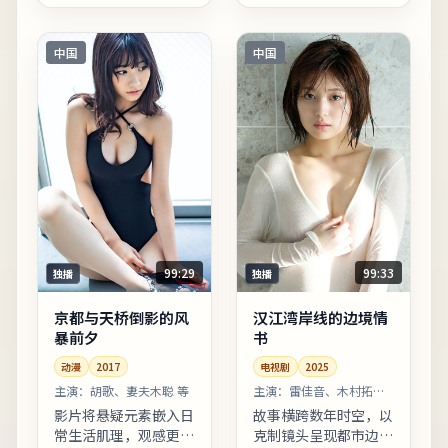
推动人物完成性格蜕
体生活细节支撑价值观
变。适合喜欢细腻叙事
冲突。片尾字幕包含幕
与现实质感的观众；若
后花絮名单，影迷可向
中国
中国
追求纯...
幕后岗...
99:29
99:33
独播
独播
京都与天桥倒影的风
汉江湾岸线的边境情
暴前夕
书
动漫
2017
电视剧
2025
主演：
胡歌、妻夫木聪 等
主演：
雷佳音、木村拓哉
等
影片将悬疑元素嵌入日
故事横跨数年时空，以
常生活肌理，观感更接
克制镜头呈现都市边缘