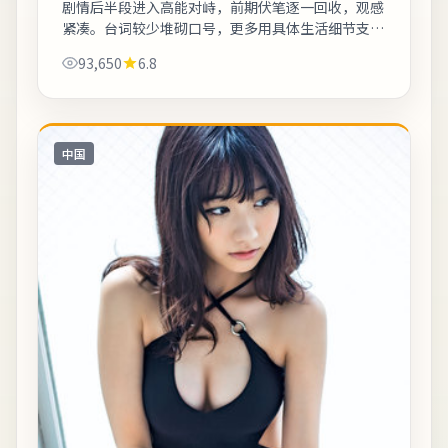
剧情后半段进入高能对峙，前期伏笔逐一回收，观感
紧凑。台词较少堆砌口号，更多用具体生活细节支撑
价值观冲突。片尾字幕包含幕后花絮名单，影迷可向
93,650
6.8
幕后岗位致敬。《银座：午夜传真云端遗嘱...
中国