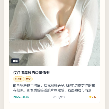
独播
汉江湾岸线的边境情书
电视剧
悬疑
故事横跨数年时空，以克制镜头呈现都市边缘群体的生
存缝隙。影像质感接近胶片颗粒感，画面颗粒与雨景结
合氛围出众。影片中出现的地标多为实景拍摄，旅行
2025-10-05
91,959
7.6
爱...