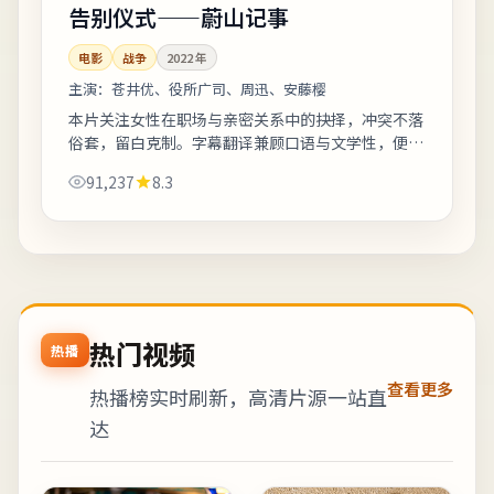
告别仪式——蔚山记事
电影
战争
2022
年
主演：
苍井优、役所广司、周迅、安藤樱
本片关注女性在职场与亲密关系中的抉择，冲突不落
俗套，留白克制。字幕翻译兼顾口语与文学性，便于
不同年龄段观众理解。上线之后口碑分化属正常现
91,237
8.3
象，建议亲自观看并形成独立判断。《告别仪...
热门视频
热播
查看更多
热播榜实时刷新，高清片源一站直
达