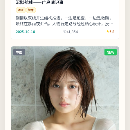
沉默航线——广岛湾记事
动漫
犯罪
剧情以双线并进结构推进，一边是追查，一边是救赎，
最终在暴雨夜汇合。人物行走路线经过精心设计，反复
出现的十字路口象征抉择。影片中出现的地标多为实
2025-10-16
41,354
6.8
景...
中国
NEW