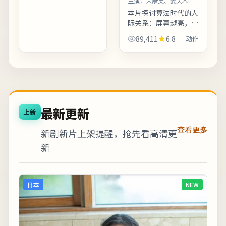
观冲突。适合喜欢细腻
主演：
宋康昊、妻夫木聪
等
叙事与现实质感的观
本片探讨算法时代的人
众；若...
际关系：屏幕越亮，误
解越深。影片后半段反
89,411
6.8
动作
转并非单纯惊吓，而是
推动人物完成性格蜕
变。剧情信息与人物关
系可在二刷时解锁更多
前后呼...
最新更新
上新
查看更多
新剧新片上架提醒，抢先看高清更
新
日本
NEW