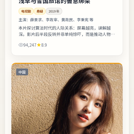
浅草与雪国旅馆的善意绑架
电视剧
悬疑
2019
年
主演：
薛景求、李政宰、黄政民、李秉宪 等
本片探讨算法时代的人际关系：屏幕越亮，误解越
深。影片后半段反转并非单纯惊吓，而是推动人物完
成性格蜕变。适合喜欢细腻叙事与现实质感的观众；
94,247
8.9
若追求纯爽片场面需自行权衡。《浅草与雪国...
中国