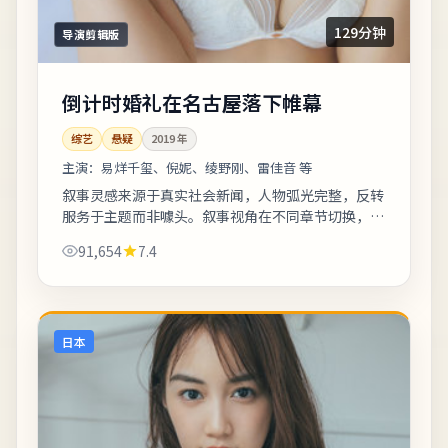
129分钟
导演剪辑版
倒计时婚礼在名古屋落下帷幕
综艺
悬疑
2019
年
主演：
易烊千玺、倪妮、绫野刚、雷佳音 等
叙事灵感来源于真实社会新闻，人物弧光完整，反转
服务于主题而非噱头。叙事视角在不同章节切换，观
众需留意时间标注以免迷路。友情提示：部分镜头闪
91,654
7.4
烁较快，光敏人群请酌情观看。《倒计时婚...
日本