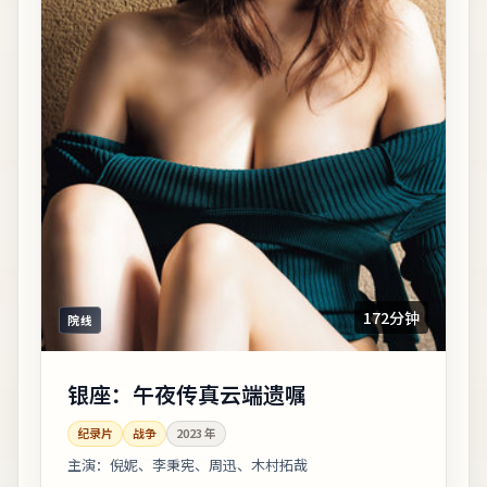
172分钟
院线
银座：午夜传真云端遗嘱
纪录片
战争
2023
年
主演：
倪妮、李秉宪、周迅、木村拓哉