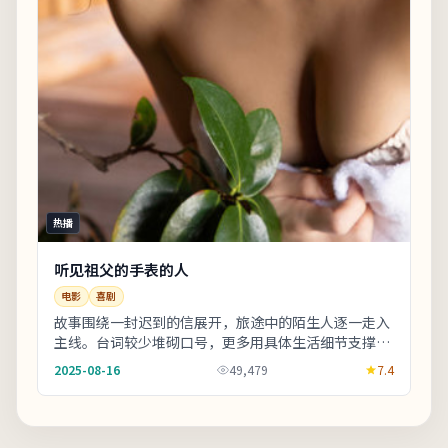
热播
听见祖父的手表的人
电影
喜剧
故事围绕一封迟到的信展开，旅途中的陌生人逐一走入
主线。台词较少堆砌口号，更多用具体生活细节支撑价
值观冲突。上线之后口碑分化属正常现象，建议亲自
2025-08-16
49,479
7.4
观...