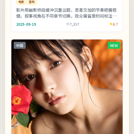
电影
冒险
影片用幽默桥段缓冲沉重议题，悲喜交加的节奏把握稳
健。叙事视角在不同章节切换，观众需留意时间标注以
免迷路。整体来看，这是一部类型元素清晰、人物动
2025-09-19
7,357
6.7
机...
中国
NEW