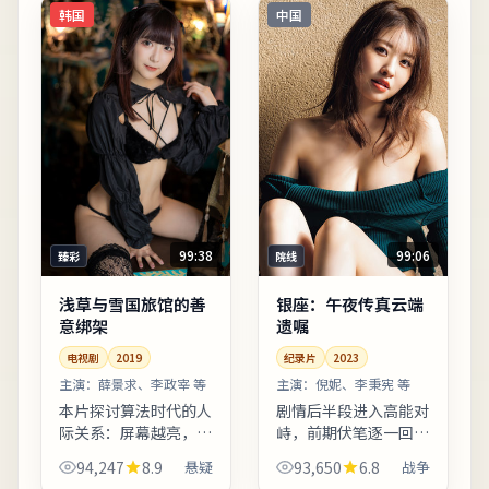
韩国
中国
99:38
99:06
臻彩
院线
浅草与雪国旅馆的善
银座：午夜传真云端
意绑架
遗嘱
电视剧
2019
纪录片
2023
主演：
薛景求、李政宰 等
主演：
倪妮、李秉宪 等
本片探讨算法时代的人
剧情后半段进入高能对
际关系：屏幕越亮，误
峙，前期伏笔逐一回
解越深。影片后半段反
收，观感紧凑。台词较
94,247
8.9
悬疑
93,650
6.8
战争
转并非单纯惊吓，而是
少堆砌口号，更多用具